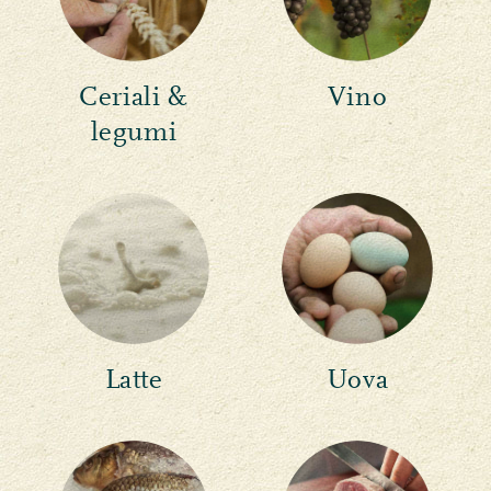
Ceriali &
Vino
legumi
Latte
Uova