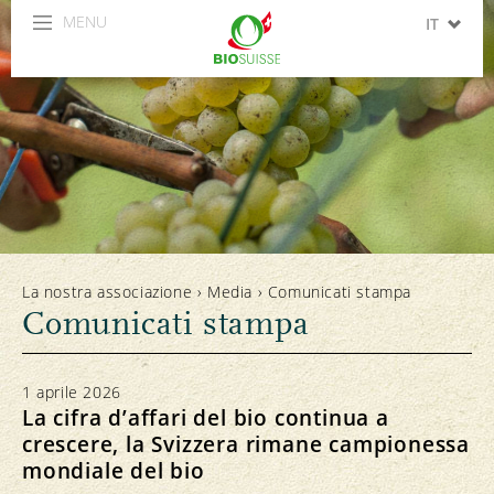
MENU
IT
DE
FR
EN
ES
La nostra associazione
›
Media
›
Comunicati stampa
Comunicati stampa
1 aprile 2026
La cifra d’affari del bio continua a
crescere, la Svizzera rimane campionessa
mondiale del bio