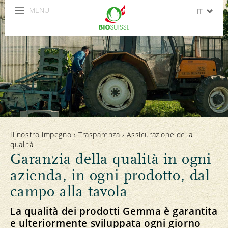
MENU
IT
DE
FR
EN
ES
Il nostro impegno
›
Trasparenza
›
Assicurazione della
qualità
Garanzia della qualità in ogni
azienda, in ogni prodotto, dal
campo alla tavola
La qualità dei prodotti Gemma è garantita
e ulteriormente sviluppata ogni giorno