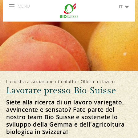
MENU
IT
DE
FR
EN
ES
La nostra associazione
›
Contatto
›
Offerte di lavoro
Lavorare presso Bio Suisse
Siete alla ricerca di un lavoro variegato,
avvincente e sensato? Fate parte del
nostro team Bio Suisse e sostenete lo
sviluppo della Gemma e dell'agricoltura
biologica in Svizzera!