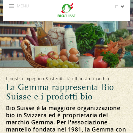
MENU
IT
DE
FR
EN
ES
Il nostro impegno
›
Sostenibilità
›
Il nostro marchio
La Gemma rappresenta Bio
Suisse e i prodotti bio
Bio Suisse è la maggiore organizzazione
bio in Svizzera ed è proprietaria del
marchio Gemma. Per l'associazione
mantello fondata nel 1981, la Gemma con