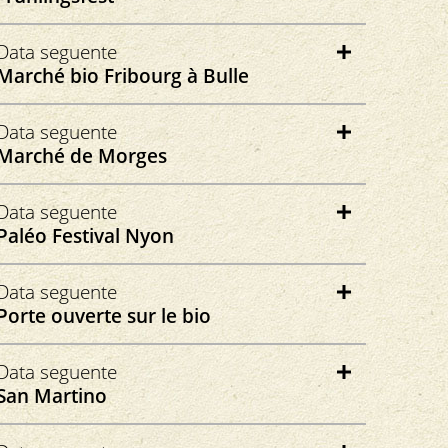
bio-agri.ch
Goltern 19
Data seguente
4578 Bibern
Marché bio Fribourg à Bulle
fruehlingsfest.ch
Place du marché
Data seguente
1630 Bulle
Marché de Morges
marchebio-fribourg.ch
Rue Place du Casino
Data seguente
1110 Morges
Paléo Festival Nyon
Nyon
Data seguente
Porte ouverte sur le bio
Paléo Festival
Datum und Ort folgt
Data seguente
San Martino
Via S. Martino