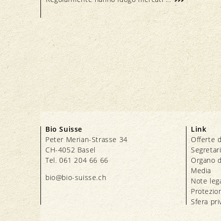
Bio Suisse
Link
Peter Merian-Strasse 34
Offerte d
CH-4052 Basel
Segretar
Tel. 061 204 66 66
Organo d
Media
bio@bio-suisse.
ch
Note lega
Protezion
Sfera pri