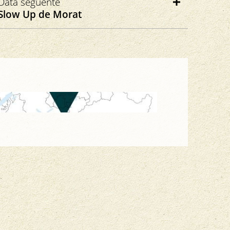
Data seguente
6850 Mendrisio
Slow Up de Morat
Slow Up Murtensee