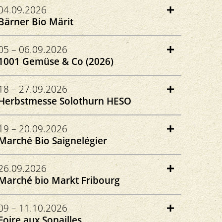
Seepromenade Zug
04.09.2026
6300 Zug
Bärner Bio Märit
osolebio.ch
Bundesplatz Bern
05 – 06.09.2026
3011 Bern
1001 Gemüse & Co (2026)
bio-bern.ch
Klosterplatz
18 – 27.09.2026
8462 Rheinau
Herbstmesse Solothurn HESO
1001gemuese.ch
Baselstrasse 3a
19 – 20.09.2026
4500 Solothurn
Marché Bio Saignelégier
heso.ch
Rue du Marché-Concours 90
26.09.2026
2350 Saignelégier
Marché bio Markt Fribourg
marchebiojura.ch
Place George Python
09 – 11.10.2026
1700 Fribourg
Foire aux Sonailles