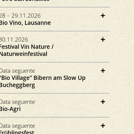
marchebio-fribourg.ch
Dans les rues du village
28 – 29.11.2026
1323 Romainmôtier
Bio Vino, Lausanne
swissisland.ch
Espace Amaretto
30.11.2026
Lausanne
Festival Vin Nature /
Naturweinfestival
bio-vino.ch
Zürich
Data seguente
"Bio Village" Bibern am Slow Up
vin-nature.ch
Bucheggberg
Hauptstrasse
Data seguente
4578 Bibern
Bio-Agri
slowup.ch
Place de la Gare
Data seguente
1510 Moudon
Frühlingsfest