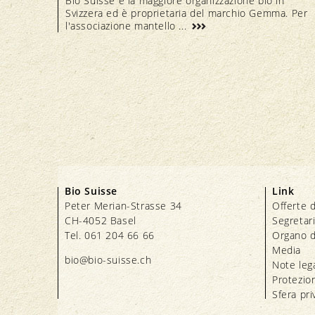
Bio Suisse è la maggiore organizzazione bio in
Svizzera ed è proprietaria del marchio Gemma. Per
l'associazione mantello ...
Bio Suisse
Link
Peter Merian-Strasse 34
Offerte d
CH-4052 Basel
Segretar
Tel. 061 204 66 66
Organo d
Media
bio@bio-suisse.
ch
Note lega
Protezion
Sfera pri