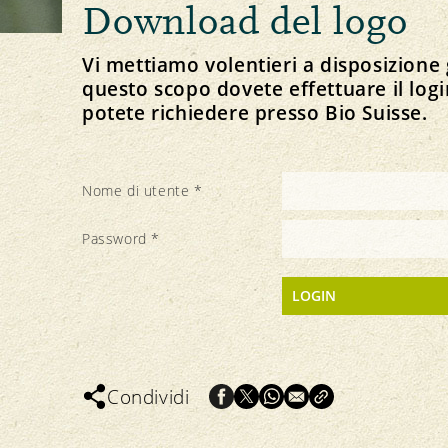
Download del logo
Principio della Gemma
Allevamento degli animali e foraggiamento
Linee direttive e visione
Il nostro marchio
Importazione
Strategia
Vi mettiamo volentieri a disposizione g
questo scopo dovete effettuare il logi
potete richiedere presso Bio Suisse.
Ricette Gemma
Protezione delle risorse
Politica
Media
Nome di utente
*
Suolo
Comunicati stampa
Piante
Download di foto
Password
*
Acqua
Download del logo
Clima
Condividi