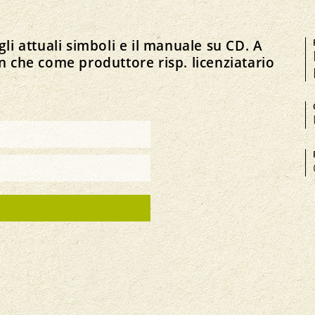
Salute degli animali
li attuali simboli e il manuale su CD. A
n che come produttore risp. licenziatario
Manifestazioni
Equità
Contatto
I
Mercati regionali
Mercato
Offerte di lavoro
Bio-Simposio
Prezzi
Organo di mediazione