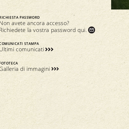
Bio Cuisine
Assemblea dei delegati
Commercio specializzato bio
RICHIESTA PASSWORD
Non avete ancora accesso?
Richiedete la vostra password qui.
COMUNICATI STAMPA
Ultimi comunicati
Trasparenza
n seno all’associazione
Direttive
Direttive
FOTOTECA
Galleria di immagini
Controllo
Importazione
Assicurazione della qualità