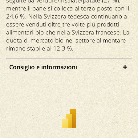
seguite da verdure/insalate/patate (27 %),
mentre il pane si colloca al terzo posto con il
24,6 %. Nella Svizzera tedesca continuano a
essere venduti oltre tre volte più prodotti
alimentari bio che nella Svizzera francese. La
quota di mercato bio nel settore alimentare
rimane stabile al 12,3 %.
Consiglio e informazioni
Cliccate sui gruppi di prodotti per ricevere
informazioni dettagliate sulle cifre d’affari
e le quote di mercato degli ultimi anni.
A partire dal 2024, i numeri relativi alle
cifre d’affari bio e alle quote bio sono
incentrate su una nuova base dati.
Pertanto, possono discostarsi dalle