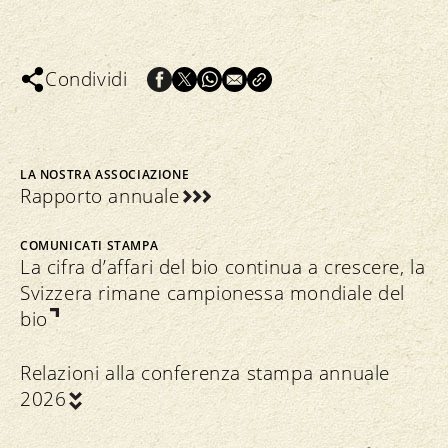
Le cifre sulle importazioni si basano sui
dati degli importatori in termini di prodotti
acquistati e quantità. Bio Suisse ignora se
Condividi
questi prodotti vengano dichiarati e come
(Gemma, bio o convenzionali) al loro
arrivo sul mercato.
LA NOSTRA ASSOCIAZIONE
Rapporto annuale
COMUNICATI STAMPA
La cifra d’affari del bio continua a crescere, la
Svizzera rimane campionessa mondiale del
bio
Relazioni alla conferenza stampa annuale
2026