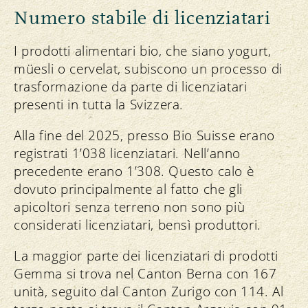
indicazioni dei rapporti precedenti. Per
Numero stabile di licenziatari
una migliore comparabilità, in questo
rapporto i dati degli ultimi tre anni sono
I prodotti alimentari bio, che siano yogurt,
presentati secondo il nuovo metodo di
müesli o cervelat, subiscono un processo di
calcolo.
trasformazione da parte di licenziatari
presenti in tutta la Svizzera.
Alla fine del 2025, presso Bio Suisse erano
registrati 1’038 licenziatari. Nell’anno
precedente erano 1’308. Questo calo è
dovuto principalmente al fatto che gli
apicoltori senza terreno non sono più
considerati licenziatari, bensì produttori.
La maggior parte dei licenziatari di prodotti
Gemma si trova nel Canton Berna con 167
unità, seguito dal Canton Zurigo con 114. Al