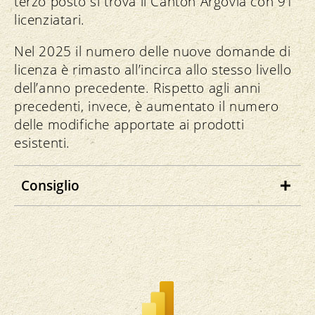
terzo posto si trova il Canton Argovia con 91
licenziatari.
Nel 2025 il numero delle nuove domande di
licenza è rimasto all’incirca allo stesso livello
dell’anno precedente. Rispetto agli anni
precedenti, invece, è aumentato il numero
delle modifiche apportate ai prodotti
esistenti.
Consiglio
Trovate il numero di licenziatari nella
tabella e nella cartina. Passate il mouse
sulla cartina per ottenere i numeri
dell’anno corrente.