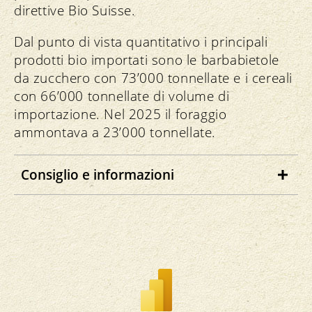
direttive Bio Suisse.
Dal punto di vista quantitativo i principali
prodotti bio importati sono le barbabietole
da zucchero con 73’000 tonnellate e i cereali
con 66’000 tonnellate di volume di
importazione. Nel 2025 il foraggio
ammontava a 23’000 tonnellate.
Consiglio e informazioni
Nella scheda «Origine» potete cercare
determinati prodotti come «semi di zucca»
o «mango essiccato» per scoprire quante
tonnellate sono state importate e da quali
Paesi.