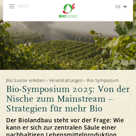
MENÜ
DE
FR
IT
EN
ES
Bio Suisse erleben
›
Veranstaltungen
›
Bio-Symposium
Bio-Symposium 2025: Von der
Nische zum Mainstream –
Strategien für mehr Bio
Der Biolandbau steht vor der Frage: Wie
kann er sich zur zentralen Säule einer
nachhaltigen Lebensmittelproduktion