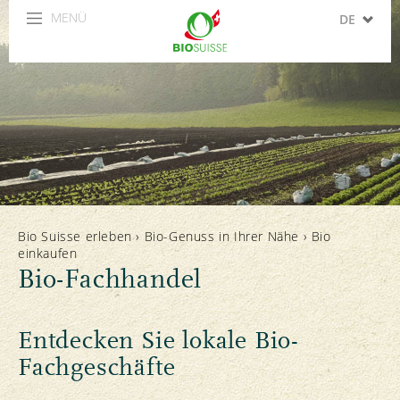
MENÜ
DE
FR
IT
EN
ES
Bio Suisse erleben
›
Bio-Genuss in Ihrer Nähe
›
Bio
einkaufen
Bio-Fachhandel
Entdecken Sie lokale Bio-
Fachgeschäfte