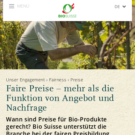
MENÜ
DE
FR
IT
EN
ES
Unser Engagement
›
Fairness
›
Preise
Faire Preise – mehr als die
Funktion von Angebot und
Nachfrage
Wann sind Preise für Bio-Produkte
gerecht? Bio Suisse unterstützt die
Branche bei der fairen Preisbildung.