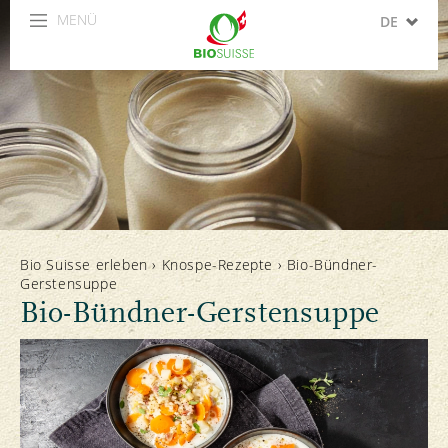
MENÜ
DE
FR
IT
EN
ES
Bio Suisse erleben
›
Knospe-Rezepte
›
Bio-Bündner-
Gerstensuppe
Bio-Bündner-Gerstensuppe