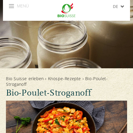
MENÜ
DE
FR
IT
EN
ES
Bio Suisse erleben
›
Knospe-Rezepte
›
Bio-Poulet-
Stroganoff
Bio-Poulet-Stroganoff