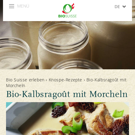
MENÜ
DE
FR
IT
EN
ES
Bio Suisse erleben
›
Knospe-Rezepte
›
Bio-Kalbsragoût mit
Morcheln
Bio-Kalbsragoût mit Morcheln