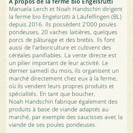
Dans les fermes bio, les animaux ont en
trois pré-estomacs et une caillette. Ils
À propos de la ferme bio Engelsrütti
général un environnement plus diversifié
valorisent des éléments nutritifs difficiles
Manuela Lerch et Noah Handschin dirigent
avec lumière du jour et sorties en plein
à digérer, comme la cellulose, et les
la ferme bio Engelsrütti à Läufelfingen (BL)
air, et ils disposent de plus de place que
transformer en protéines de grande
depuis 2016. Ils possèdent 2’000 poules
dans les élevages conventionnels. Le sol
qualité. Seuls les ruminants peuvent
pondeuses, 20 vaches laitières, quelques
des étables doit être recouvert de litière.
digérer l’herbe, les humains ne peuvent
porcs de pâturage et des brebis. Ils font
Les animaux peuvent accéder pendant
rien en faire. Ces animaux transforment
aussi de l’arboriculture et cultivent des
toute l'année à une aire extérieure ou
l’herbe en lait et en viande. L’alimentation
céréales panifiables. La vente directe est
sont au pâturage. Grâce aux directives
des bovins nourrit les bactéries de leur
un pilier important de leur activité. Le
d'aménagement des pâturages, de l'aire
panse, qui produisent à leur tour les
dernier samedi du mois, ils organisent un
de parcours et des étables, les animaux
nutriments dont l’animal a besoin.
marché directement chez eux à la ferme,
peuvent se mouvoir conformément à
où ils vendent leurs propres produits et
Les aliments concentrés sont du fourrage
leurs besoins, avoir des contacts sociaux,
spécialités. En tant que boucher,
facile à digérer, qui contient beaucoup
manger, s'occuper. Les animaux bio
Noah Handschin fabrique également des
d’énergie ou de protéines, comme le soja,
subissent en outre bien moins
produits à base de viande adaptés au
le colza, le blé, l’avoine et les grains de
d'interventions douloureuses comme le
marché, par exemple des saucisses avec la
maïs. Le problème: lorsque ces aliments
rognage du bec et ils sont aussi
viande de ses poules pondeuses.
sont cultivés pour des animaux, ils
engraissés plus lentement, c'est-à-dire