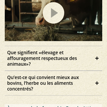
Que signifient «élevage et
affouragement respectueux des
animaux»?
L'agriculture biologique accorde une
Qu’est-ce qui convient mieux aux
grande importance à un élevage et un
bovins, l’herbe ou les aliments
affouragement qui respectent les besoins
concentrés?
spécifiques des animaux agricoles.
Les bovins sont des ruminants avec