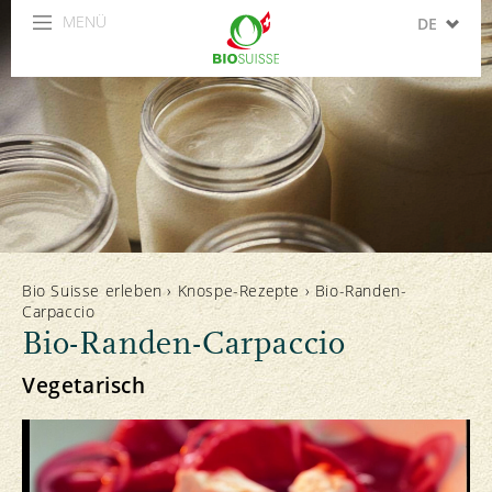
MENÜ
DE
FR
IT
EN
ES
Bio Suisse erleben
›
Knospe-Rezepte
›
Bio-Randen-
Carpaccio
Bio-Randen-Carpaccio
Vegetarisch