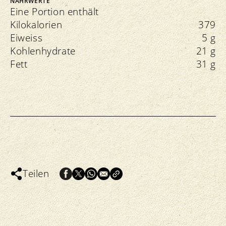
NÄHRWERTE
Eine Portion enthält
Kilokalorien
379
Eiweiss
5 g
Kohlenhydrate
21 g
Fett
31 g
Teilen