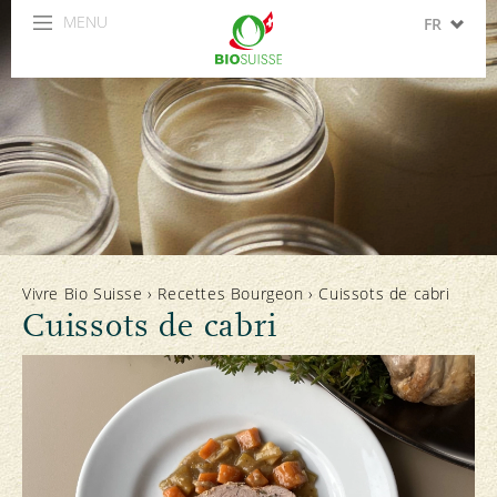
MENU
FR
DE
IT
EN
ES
Vivre Bio Suisse
›
Recettes Bourgeon
›
Cuissots de cabri
Cuissots de cabri